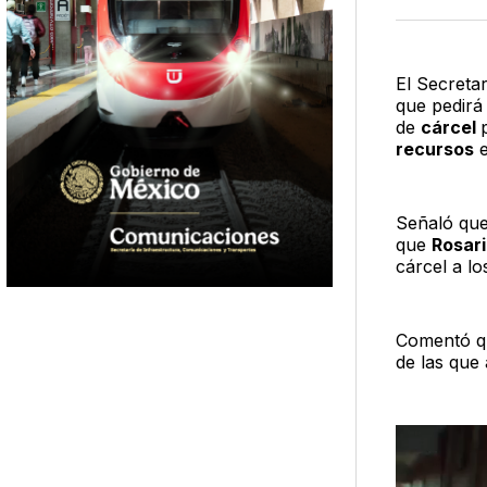
El Secreta
que pedirá 
de
cárcel
recursos
e
Señaló que
que
Rosari
cárcel a lo
Comentó qu
de las que 