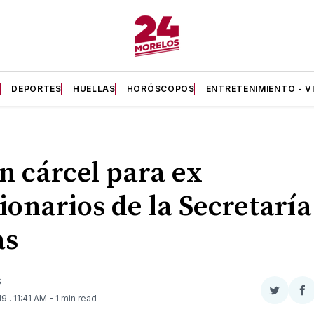
A
DEPORTES
HUELLAS
HORÓSCOPOS
ENTRETENIMIENTO - V
n cárcel para ex
ionarios de la Secretaría
as
S
Compar
Co
019
. 11:41 AM
- 1 min read
en
e