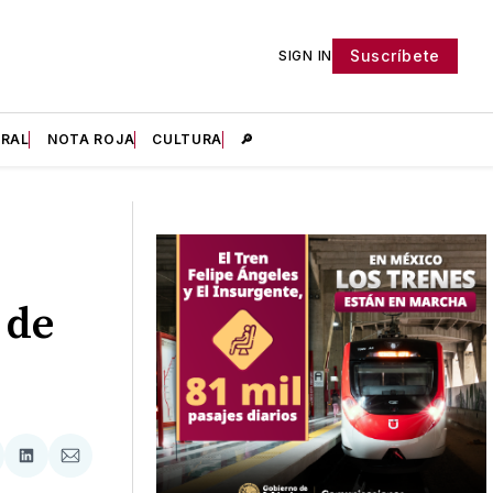
Suscríbete
SIGN IN
IRAL
NOTA ROJA
CULTURA
🔎
 de
tir
mpartir
Compartir
Compartir
n
en
via