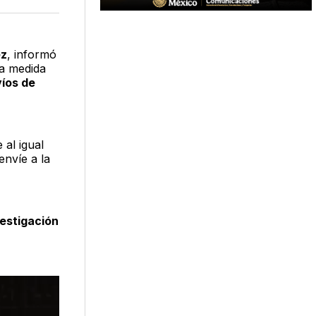
acebook
LinkedIn
Email
ez
, informó
la medida
íos de
 al igual
envíe a la
estigación