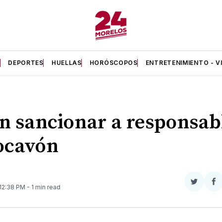
A
DEPORTES
HUELLAS
HORÓSCOPOS
ENTRETENIMIENTO - V
n sancionar a responsab
ocavón
Compar
Co
 12:38 PM
- 1 min read
en
e
Twitter
F