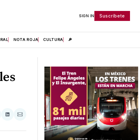
Suscríbete
SIGN IN
IRAL
NOTA ROJA
CULTURA
🔎
les
tir
mpartir
Compartir
Compartir
n
en
via
acebook
LinkedIn
Email