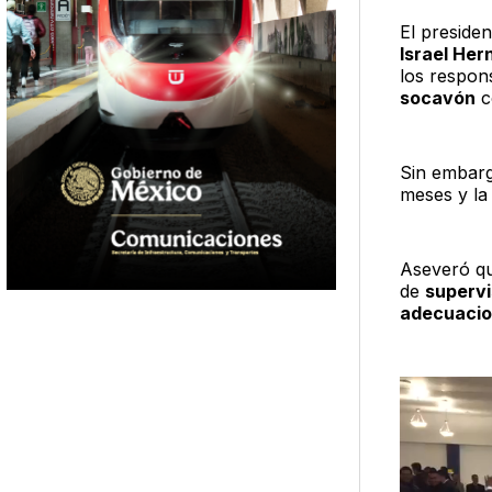
El presiden
Israel Her
los respon
socavón
c
Sin embarg
meses y l
Aseveró qu
de
supervi
adecuacio