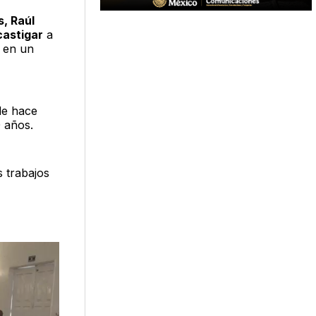
, Raúl
castigar
a
ó en un
de hace
 años.
 trabajos