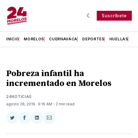
Suscríbete
INICIO
MORELOS
CUERNAVACA
DEPORTES
HUELLAS
H
Pobreza infantil ha
incrementado en Morelos
24NOTICIAS
agosto 28, 2019
. 9:16 AM
- 2 min read
Compartir
Compartir
Compartir
Compartir
en
en
en
via
Twitter
Facebook
LinkedIn
Email