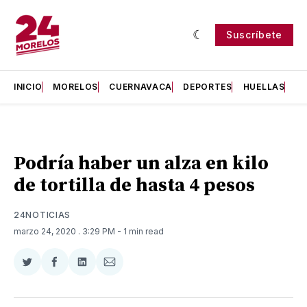
Suscríbete
INICIO
MORELOS
CUERNAVACA
DEPORTES
HUELLAS
H
Podría haber un alza en kilo
de tortilla de hasta 4 pesos
24NOTICIAS
marzo 24, 2020
. 3:29 PM
- 1 min read
Compartir
Compartir
Compartir
Compartir
en
en
en
via
Twitter
Facebook
LinkedIn
Email