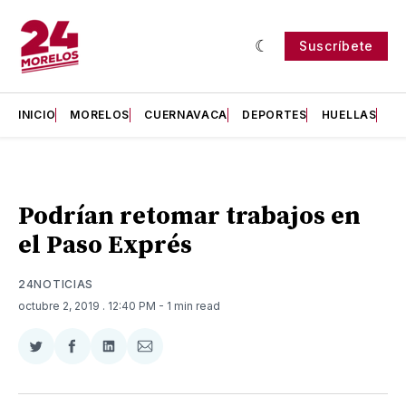
Suscríbete
INICIO
MORELOS
CUERNAVACA
DEPORTES
HUELLAS
H
Podrían retomar trabajos en
el Paso Exprés
24NOTICIAS
octubre 2, 2019
. 12:40 PM
- 1 min read
Compartir
Compartir
Compartir
Compartir
en
en
en
via
Twitter
Facebook
LinkedIn
Email