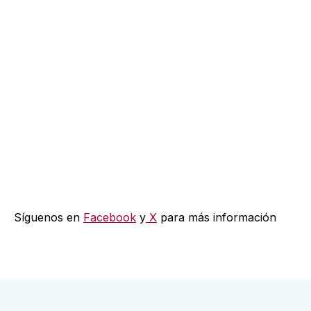
minuto 86
Portugal 5-0 sobre
Uzbekistán
Síguenos en
Facebook
y
X
para más información