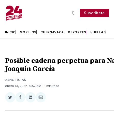
Suscríbete
INICIO
MORELOS
CUERNAVACA
DEPORTES
HUELLAS
H
Posible cadena perpetua para N
Joaquín García
24NOTICIAS
enero 13, 2022
. 9:52 AM
- 1 min read
Compartir
Compartir
Compartir
Compartir
en
en
en
via
Twitter
Facebook
LinkedIn
Email