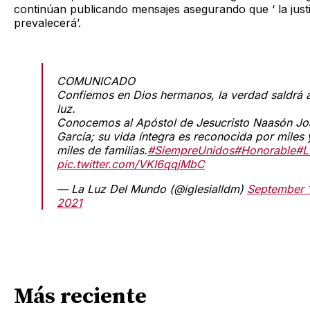
continúan publicando mensajes asegurando que ‘ la justi
prevalecerá’.
COMUNICADO
Confiemos en Dios hermanos, la verdad saldrá a
luz.
Conocemos al Apóstol de Jesucristo Naasón Jo
García; su vida íntegra es reconocida por miles 
miles de familias.
#SiempreUnidos
#Honorable
#
pic.twitter.com/VKI6qqjMbC
— La Luz Del Mundo (@iglesialldm)
September 1
2021
Más reciente