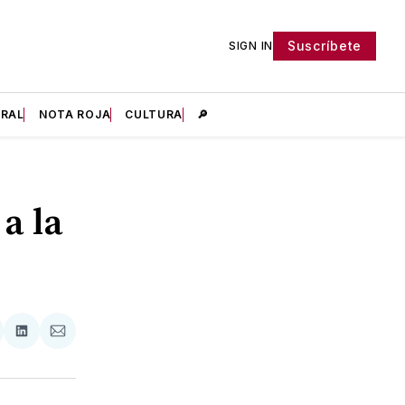
Suscríbete
SIGN IN
IRAL
NOTA ROJA
CULTURA
🔎
a la
tir
mpartir
Compartir
Compartir
n
en
via
acebook
LinkedIn
Email