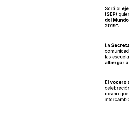
Será el
eje
(SEP)
quie
del Mund
2019”.
La
Secreta
comunicado
las escuela
albergar a
El
vocero d
celebració
mismo que
intercambi