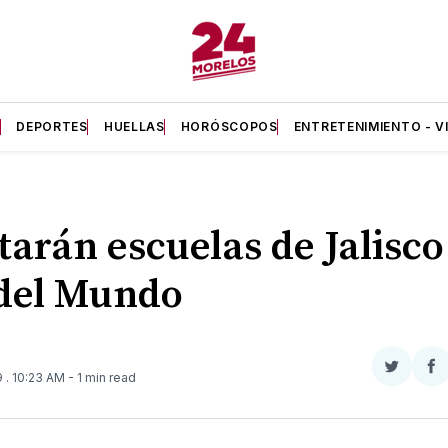
A
DEPORTES
HUELLAS
HORÓSCOPOS
ENTRETENIMIENTO - V
tarán escuelas de Jalisco 
del Mundo
Compar
Co
9
. 10:23 AM
- 1 min read
en
e
Twitter
F