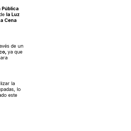
 Pública
 de
la Luz
ta Cena
ravés de un
ico,
ya que
para
lizar la
padas, lo
ado este