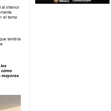
l
al interior
rtante
ir el tema
 que tendría
de
 los
y cómo
as mayores