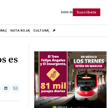
Suscríbete
SIGN IN
IRAL
NOTA ROJA
CULTURA
🔎
s es
tir
mpartir
Compartir
Compartir
n
en
via
acebook
LinkedIn
Email