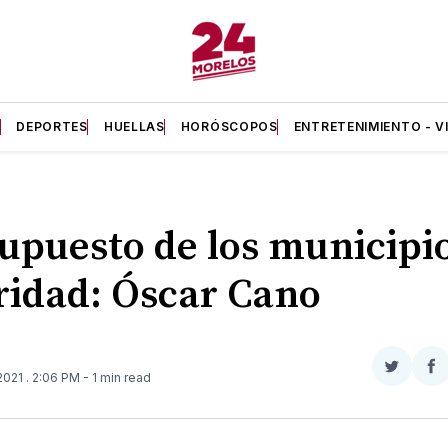
A
DEPORTES
HUELLAS
HORÓSCOPOS
ENTRETENIMIENTO - V
upuesto de los municipio
ridad: Óscar Cano
Compar
Co
 2021
. 2:06 PM
- 1 min read
en
e
Twitter
F