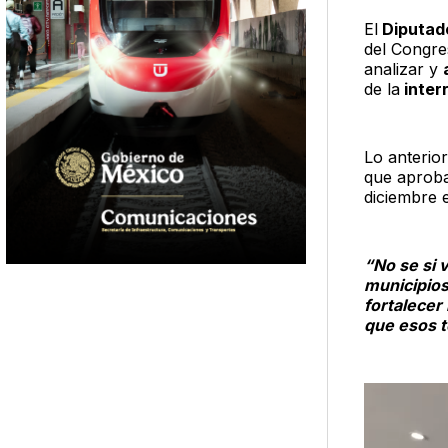
El
Diputad
del Congre
analizar y
de la
inter
Lo anterior
que aproba
diciembre e
“No se si 
municipios
fortalecer
que esos t