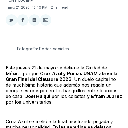
TONY LUCENA
mayo 21, 2026
. 12:46 PM
- 2 min read
Compartir
Compartir
Compartir
Compartir
en
en
en
via
Twitter
Facebook
LinkedIn
Email
Fotografía: Redes sociales.
Este jueves 21 de mayo se detiene la Ciudad de
México porque
Cruz Azul y Pumas UNAM abren la
Gran Final del Clausura 2026
. Un duelo capitalino
de muchísima historia que además nos regala un
choque estratégico en los banquillos entre técnicos
de casa,
Joel Huiqui
por los celestes y
Efraín Juárez
por los universitarios.
Cruz Azul se metió a la final mostrando pegada y
mucha personalidad.
En las semifinales dejaron