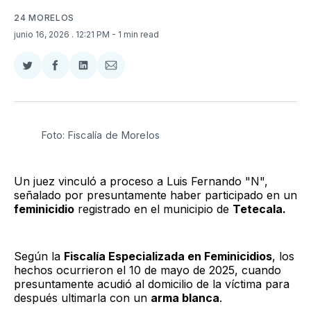
24 MORELOS
junio 16, 2026
. 12:21 PM
- 1 min read
Compartir
Compartir
Compartir
Compartir
en
en
en
via
Twitter
Facebook
LinkedIn
Email
Foto: Fiscalía de Morelos
Un juez vinculó a proceso a Luis Fernando "N",
señalado por presuntamente haber participado en un
feminicidio
registrado en el municipio de
Tetecala.
Según la
Fiscalía Especializada en Feminicidios
, los
hechos ocurrieron el 10 de mayo de 2025, cuando
presuntamente acudió al domicilio de la víctima para
después ultimarla con un
arma blanca
.