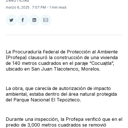
24NOTICIAS
marzo 6, 2025
. 7:07 PM
- 1 min read
Compartir
Compartir
Compartir
Compartir
en
en
en
via
Twitter
Facebook
LinkedIn
Email
La Procuraduría Federal de Protección al Ambiente
(Profepa) clausuró la construcción de una vivienda
de 140 metros cuadrados en el paraje “Cocuajtla”,
ubicado en San Juan Tlacotenco, Morelos.
La obra, que carecía de autorización de impacto
ambiental, estaba dentro del área natural protegida
del Parque Nacional El Tepozteco.
Durante una inspección, la Profepa verificó que en el
predio de 3,000 metros cuadrados se removió