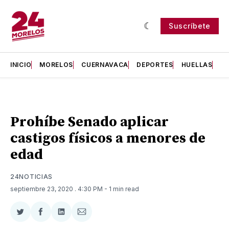
Suscríbete
INICIO
MORELOS
CUERNAVACA
DEPORTES
HUELLAS
H
Prohíbe Senado aplicar
castigos físicos a menores de
edad
24NOTICIAS
septiembre 23, 2020
. 4:30 PM
- 1 min read
Compartir
Compartir
Compartir
Compartir
en
en
en
via