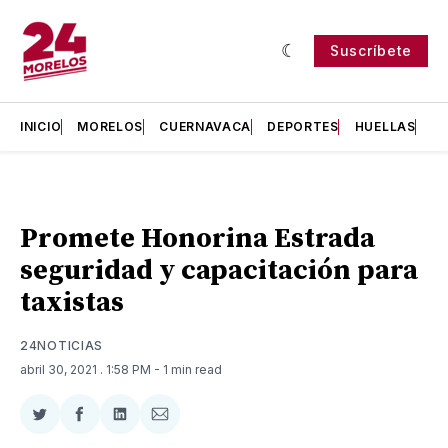
Suscríbete
INICIO
MORELOS
CUERNAVACA
DEPORTES
HUELLAS
H
Promete Honorina Estrada
seguridad y capacitación para
taxistas
24NOTICIAS
abril 30, 2021
. 1:58 PM
- 1 min read
Compartir
Compartir
Compartir
Compartir
en
en
en
via