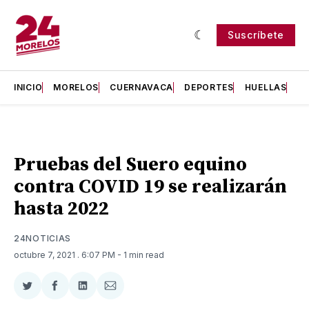
Suscríbete
INICIO
MORELOS
CUERNAVACA
DEPORTES
HUELLAS
H
Pruebas del Suero equino
contra COVID 19 se realizarán
hasta 2022
24NOTICIAS
octubre 7, 2021
. 6:07 PM
- 1 min read
Compartir
Compartir
Compartir
Compartir
en
en
en
via