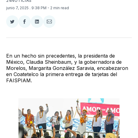
24NOTICIAS
junio 7, 2025
. 9:38 PM
- 2 min read
Compartir
Compartir
Compartir
Compartir
en
en
en
via
Twitter
Facebook
LinkedIn
Email
En un hecho sin precedentes, la presidenta de
México, Claudia Sheinbaum, y la gobernadora de
Morelos, Margarita González Saravia, encabezaron
en Coatetelco la primera entrega de tarjetas del
FAISPIAM.