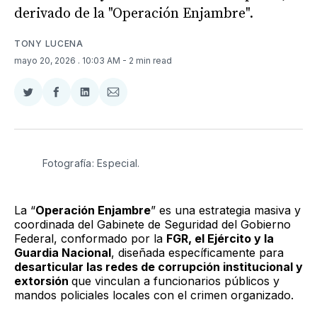
derivado de la "Operación Enjambre".
TONY LUCENA
mayo 20, 2026
. 10:03 AM
- 2 min read
Compartir
Compartir
Compartir
Compartir
en
en
en
via
Twitter
Facebook
LinkedIn
Email
Fotografía: Especial.
La “
Operación Enjambre
” es una estrategia masiva y
coordinada del Gabinete de Seguridad del Gobierno
Federal, conformado por la
FGR, el Ejército y la
Guardia Nacional
, diseñada específicamente para
desarticular las redes de corrupción institucional y
extorsión
que vinculan a funcionarios públicos y
mandos policiales locales con el crimen organizado.