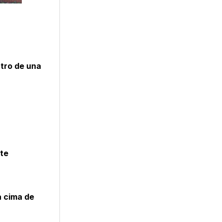
ntro de una
ste
a cima de