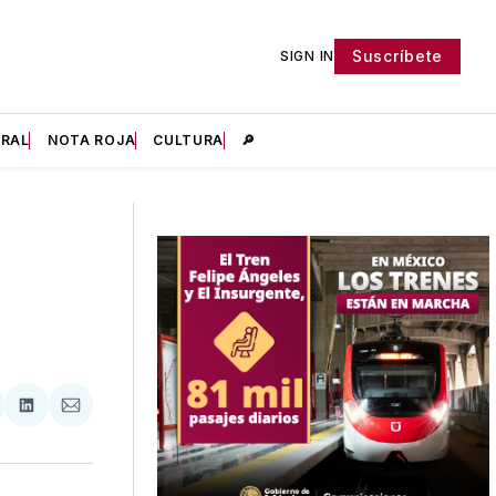
Suscríbete
SIGN IN
IRAL
NOTA ROJA
CULTURA
🔎
tir
mpartir
Compartir
Compartir
n
en
via
acebook
LinkedIn
Email