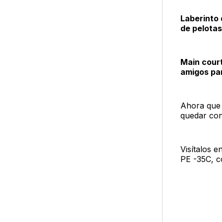
Laberinto 
de pelotas
Main court
amigos par
Ahora que 
quedar con 
Visítalos 
PE -35C, c