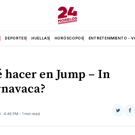
A
DEPORTES
HUELLAS
HORÓSCOPOS
ENTRETENIMIENTO - V
 hacer en Jump – In
rnavaca?
Compar
Co
0
. 4:46 PM
- 1 min read
en
e
Twitter
F