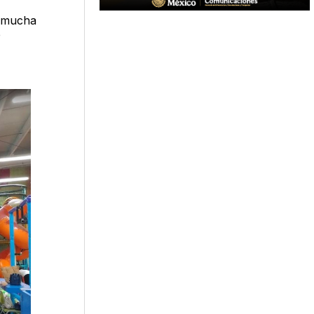
e mucha
e