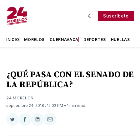
Suscríbete
INICIO
MORELOS
CUERNAVACA
DEPORTES
HUELLAS
H
¿QUÉ PASA CON EL SENADO DE
LA REPÚBLICA?
24 MORELOS
septiembre 24, 2018
. 12:02 PM
- 1 min read
Compartir
Compartir
Compartir
Compartir
en
en
en
via
Twitter
Facebook
LinkedIn
Email