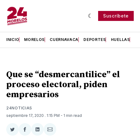
Suscríbete
INICIO
MORELOS
CUERNAVACA
DEPORTES
HUELLAS
H
Que se “desmercantilice” el
proceso electoral, piden
empresarios
24NOTICIAS
septiembre 17, 2020
. 1:15 PM
- 1 min read
Compartir
Compartir
Compartir
Compartir
en
en
en
via