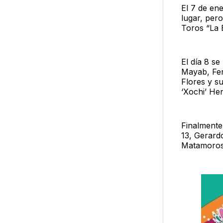
El 7 de en
lugar, per
Toros “La E
El día 8 se
Mayab, Fer
Flores y su
‘Xochi’ He
Finalmente
13, Gerard
Matamoros