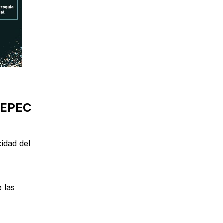
TEPEC
cidad del
 las