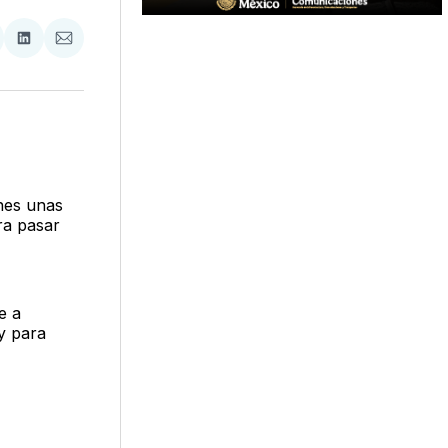
tir
mpartir
Compartir
Compartir
n
en
via
acebook
LinkedIn
Email
nes unas
ara pasar
e a
y para
-