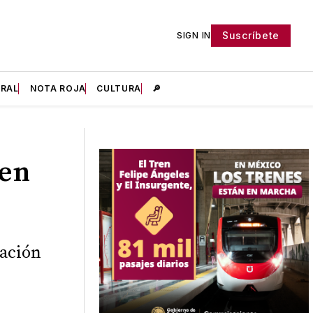
Suscríbete
SIGN IN
IRAL
NOTA ROJA
CULTURA
🔎
 en
lación