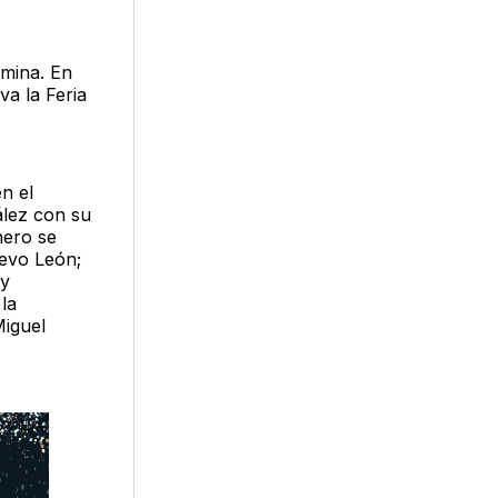
rmina. En
a la Feria
n el
ález con su
nero se
uevo León;
 y
la
Miguel