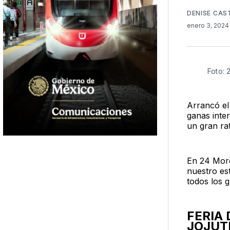
DENISE CAS
enero 3, 202
Foto: 
Arrancó el
ganas inter
un gran rat
En 24 More
nuestro es
todos los 
FERIA
JOJUT