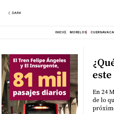
DARK
INICIO
MORELOS
CUERNAVAC
¿Qué
este
En 24 M
de lo q
próxim