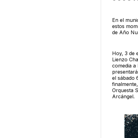
En el munic
estos mome
de Año Nue
Hoy, 3 de 
Lienzo Cha
comedia a 
presentará
el sábado 6
finalmente,
Orquesta S
Arcángel.