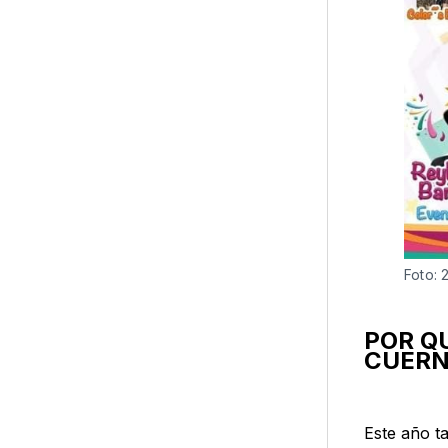
Foto: 
POR Q
CUERN
Este año t