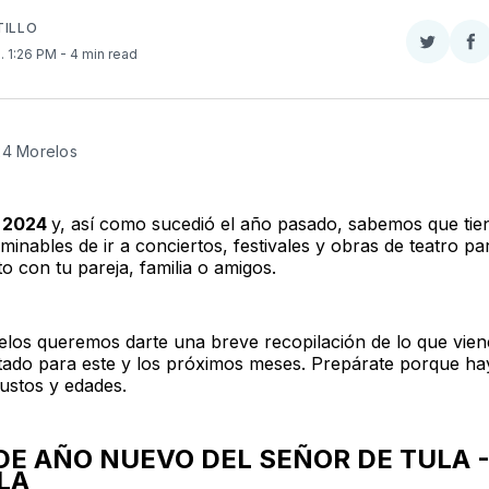
TILLO
Compar
Co
4
. 1:26 PM
- 4 min read
en
e
Twitter
F
24 Morelos
2024
y, así como sucedió el año pasado, sabemos que tie
minables de ir a conciertos, festivales y obras de teatro p
o con tu pareja, familia o amigos.
los queremos darte una breve recopilación de lo que vien
tado para este y los próximos meses. Prepárate porque ha
gustos y edades.
 DE AÑO NUEVO DEL SEÑOR DE TULA 
LA