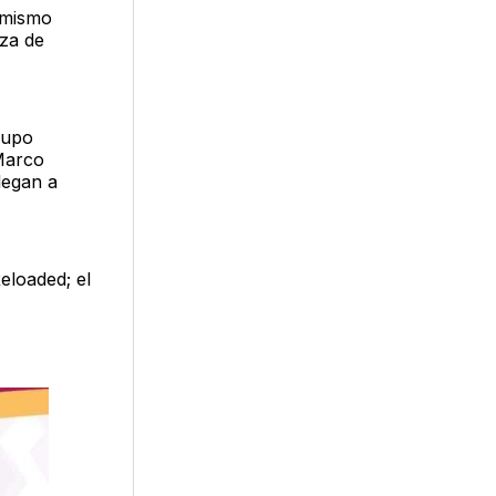
l mismo
aza de
rupo
 Marco
legan a
eloaded; el