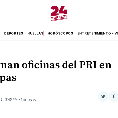
A
DEPORTES
HUELLAS
HORÓSCOPOS
ENTRETENIMIENTO - V
an oficinas del PRI en
pas
S
Compar
Co
019
. 3:45 PM
- 1 min read
en
e
Twitter
F