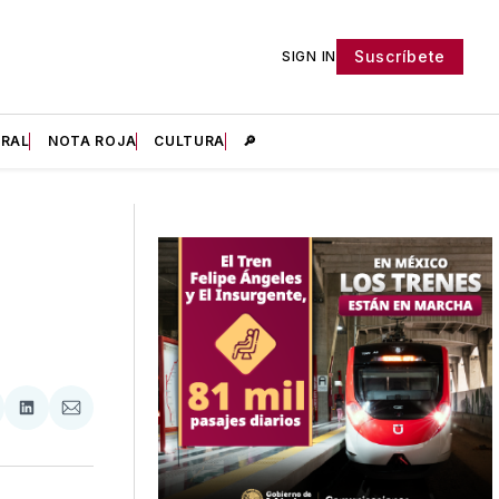
Suscríbete
SIGN IN
IRAL
NOTA ROJA
CULTURA
🔎
tir
mpartir
Compartir
Compartir
n
en
via
acebook
LinkedIn
Email