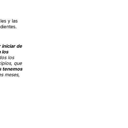
les y las
dientes.
iniciar de
 los
dos los
ipios, que
s tenemos
res meses,