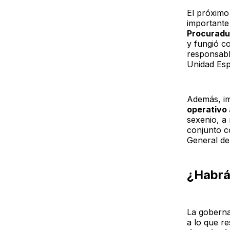
El próximo
importante
Procuradur
y fungió 
responsabl
Unidad Esp
Además, i
operativo 
sexenio, a
conjunto c
General de
¿Habrá
La goberna
a lo que r