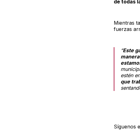
de todas l
Mientras ta
fuerzas ar
“
Este g
manera 
estamos
municipi
estén en
que tra
sentando
Síguenos 