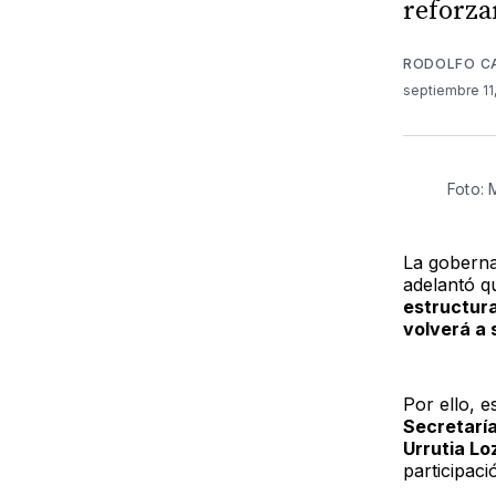
reforza
RODOLFO C
septiembre 11
Foto: 
La goberna
adelantó q
estructura
volverá a 
Por ello, e
Secretaría
Urrutia L
participaci