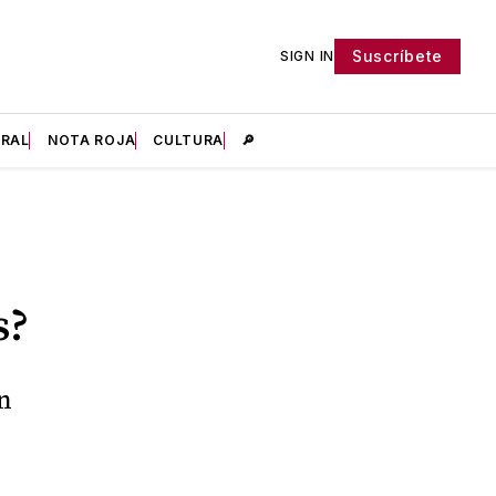
Suscríbete
SIGN IN
IRAL
NOTA ROJA
CULTURA
🔎
s?
n