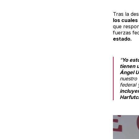
Tras la de
los cuales
que respon
fuerzas fe
estado.
“
Yo est
tienen 
Ángel U
nuestro 
federal 
incluye
Harfutc