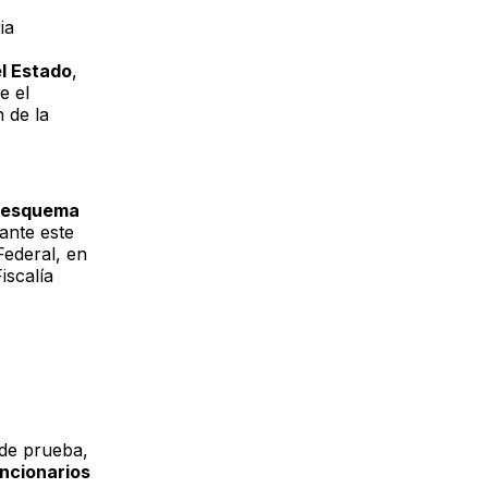
ia
el Estado
,
e el
 de la
n esquema
nte este
Federal, en
scalía
 de prueba,
ncionarios