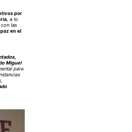
tivos por
ría
, a lo
 con las
paz en el
ntados,
ado Miguel
mental para
nstancias
,
ado