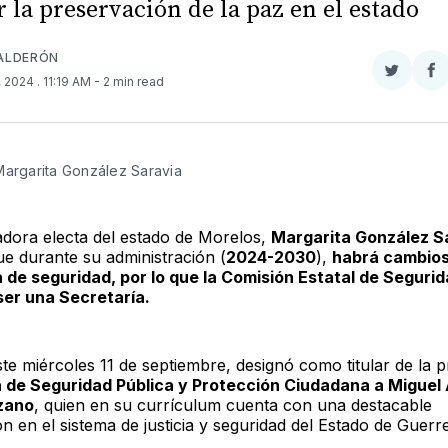
r la preservación de la paz en el estado
ALDERÓN
Compar
Co
, 2024
. 11:19 AM
- 2 min read
en
e
Twitter
F
Margarita González Saravia
dora electa del estado de Morelos,
Margarita González S
ue durante su administración (
2024-2030
),
habrá cambios
 de seguridad, por lo que la Comisión Estatal de Segurid
ser una Secretaría.
ste miércoles 11 de septiembre, designó como titular de la 
 de Seguridad Pública y Protección Ciudadana a Miguel
ozano
, quien en su currículum cuenta con una destacable
ón en el sistema de justicia y seguridad del Estado de Guerr