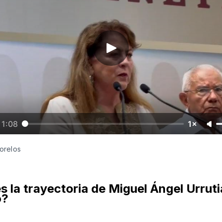
1:08
1×
orelos
s la trayectoria de Miguel Ángel Urruti
o?