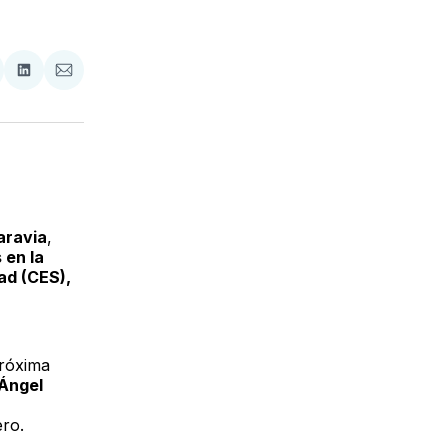
tir
mpartir
Compartir
Compartir
n
en
via
acebook
LinkedIn
Email
aravia
,
 en la
ad (CES),
próxima
 Ángel
ero.