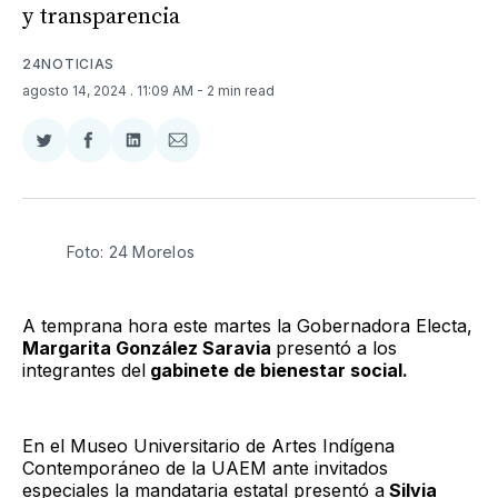
y transparencia
24NOTICIAS
agosto 14, 2024
. 11:09 AM
- 2 min read
Compartir
Compartir
Compartir
Compartir
en
en
en
via
Twitter
Facebook
LinkedIn
Email
Foto: 24 Morelos
A temprana hora este martes la Gobernadora Electa,
Margarita González Saravia
presentó a los
integrantes del
gabinete de bienestar social.
En el Museo Universitario de Artes Indígena
Contemporáneo de la UAEM ante invitados
especiales la mandataria estatal presentó a
Silvia