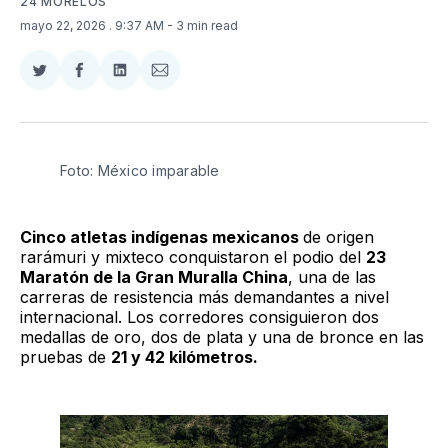
24 MORELOS
mayo 22, 2026
. 9:37 AM
- 3 min read
Compartir
Compartir
Compartir
Compartir
en
en
en
via
Twitter
Facebook
LinkedIn
Email
Foto: México imparable 
Cinco atletas indígenas mexicanos
de origen
rarámuri y mixteco conquistaron el podio del
23
Maratón de la Gran Muralla China
, una de las
carreras de resistencia más demandantes a nivel
internacional. Los corredores consiguieron dos
medallas de oro, dos de plata y una de bronce en las
pruebas de
21 y 42 kilómetros.