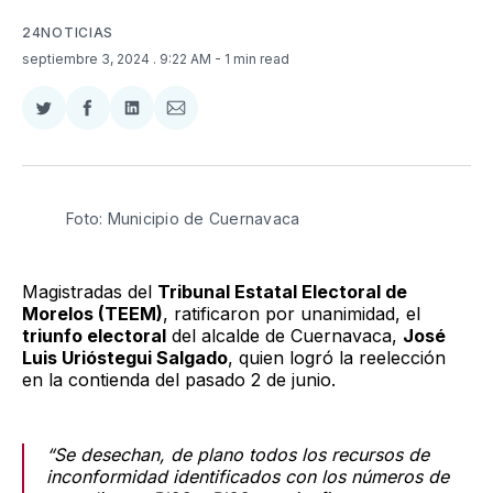
24NOTICIAS
septiembre 3, 2024
. 9:22 AM
- 1 min read
Compartir
Compartir
Compartir
Compartir
en
en
en
via
Twitter
Facebook
LinkedIn
Email
Foto: Municipio de Cuernavaca 
Magistradas del
Tribunal Estatal Electoral de
Morelos (TEEM)
, ratificaron por unanimidad, el
triunfo electoral
del alcalde de Cuernavaca,
José
Luis Urióstegui Salgado
, quien logró la reelección
en la contienda del pasado 2 de junio.
“Se desechan, de plano todos los recursos de
inconformidad identificados con los números de