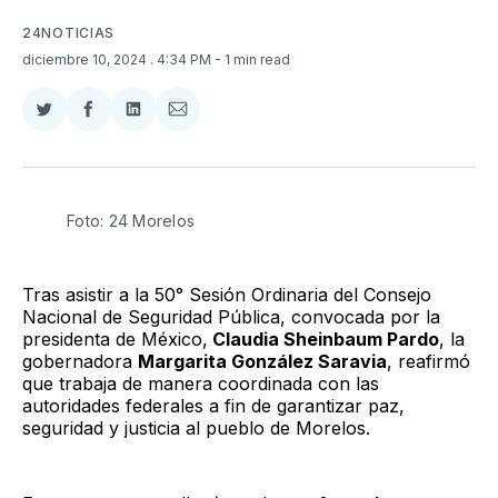
24NOTICIAS
diciembre 10, 2024
. 4:34 PM
- 1 min read
Compartir
Compartir
Compartir
Compartir
en
en
en
via
Twitter
Facebook
LinkedIn
Email
Foto: 24 Morelos 
Tras asistir a la 50° Sesión Ordinaria del Consejo
Nacional de Seguridad Pública, convocada por la
presidenta de México,
Claudia Sheinbaum Pardo
, la
gobernadora
Margarita González Saravia
, reafirmó
que trabaja de manera coordinada con las
autoridades federales a fin de garantizar paz,
seguridad y justicia al pueblo de Morelos.