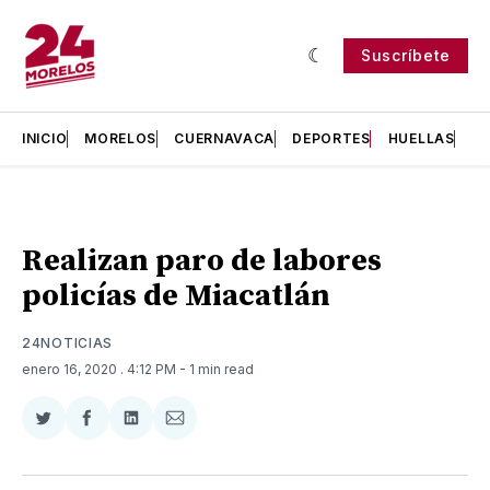
Suscríbete
INICIO
MORELOS
CUERNAVACA
DEPORTES
HUELLAS
H
Realizan paro de labores
policías de Miacatlán
24NOTICIAS
enero 16, 2020
. 4:12 PM
- 1 min read
Compartir
Compartir
Compartir
Compartir
en
en
en
via
Twitter
Facebook
LinkedIn
Email