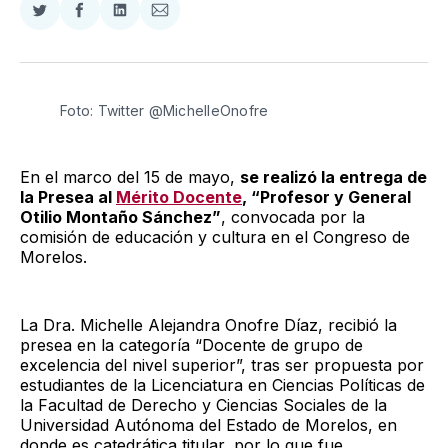
Compartir
Compartir
Compartir
Compartir
en
en
en
via
Twitter
Facebook
LinkedIn
Email
Foto: Twitter @MichelleOnofre
En el marco del 15 de mayo,
se realizó la entrega de
la Presea al
Mérito Docente
, “Profesor y General
Otilio Montaño Sánchez”
, convocada por la
comisión de educación y cultura en el Congreso de
Morelos.
La Dra. Michelle Alejandra Onofre Díaz, recibió la
presea en la categoría “Docente de grupo de
excelencia del nivel superior”, tras ser propuesta por
estudiantes de la Licenciatura en Ciencias Políticas de
la Facultad de Derecho y Ciencias Sociales de la
Universidad Autónoma del Estado de Morelos, en
donde es catedrática titular, por lo que fue