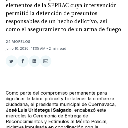
elementos de la SEPRAC cuya intervención
permitió la detención de presuntos
responsables de un hecho delictivo, así
como el aseguramiento de un arma de fuego
24 MORELOS
junio 10, 2026
. 11:05 AM
- 2 min read
Compartir
Compartir
Compartir
Compartir
en
en
en
via
Twitter
Facebook
LinkedIn
Email
Como parte del compromiso permanente para
dignificar la labor policial y fortalecer la confianza
ciudadana, el presidente municipal de Cuernavaca,
José Luis Urióstegui Salgado
, encabezó este
miércoles la Ceremonia de Entrega de
Reconocimientos y Estímulos al Mérito Policial,
iniciativa impulsada en coordinación con la