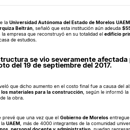
Twitter
F
de la
Universidad Autónoma del Estado de Morelos
UAEM
rquiza Beltrán
, señaló que esta institución aún adeuda
$55
 la empresa que reconstruyó en su totalidad el
edificio pri
casa de estudios.
tructura se vio severamente afectada 
to del 19 de septiembre del 2017.
veló que dicho aumento en el costo final fue a causa del al
 los materiales para la construcción
, según le informó l
de la obra.
se prevé que una vez que el
Gobierno de Morelos
entregue
 la
UAEM
, más de 4000 integrantes de la comunidad univers
nos, personal docente y administrativo
, puedan regresa