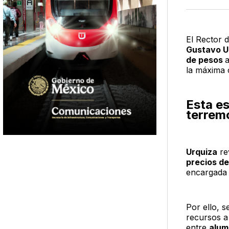
El Rector 
Gustavo U
de pesos
a
la máxima 
Esta es
terremo
Urquiza
re
precios de
encargada 
Por ello, 
recursos a
entre
alum