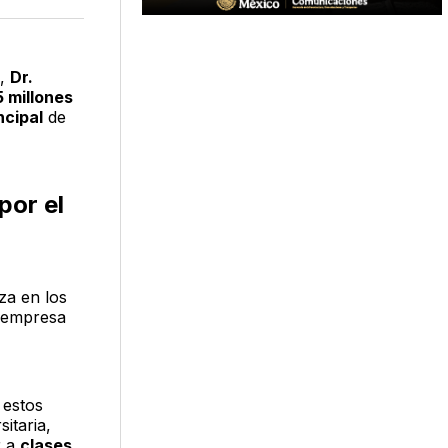
acebook
LinkedIn
Email
,
Dr.
 millones
ncipal
de
por el
za en los
a empresa
 estos
itaria,
r a
clases