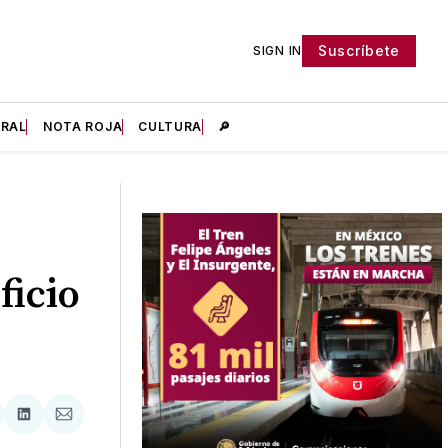
Suscríbete
SIGN IN
IRAL
NOTA ROJA
CULTURA
🔎
ficio
tir
mpartir
Compartir
Compartir
n
en
via