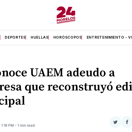
A
DEPORTES
HUELLAS
HORÓSCOPOS
ENTRETENIMIENTO - V
onoce UAEM adeudo a
esa que reconstruyó edi
cipal
Compar
Co
. 1:18 PM
- 1 min read
en
e