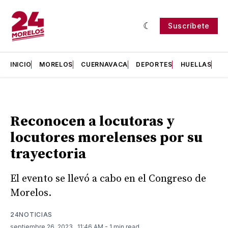
Suscríbete
INICIO
MORELOS
CUERNAVACA
DEPORTES
HUELLAS
H
Reconocen a locutoras y
locutores morelenses por su
trayectoria
El evento se llevó a cabo en el Congreso de
Morelos.
24NOTICIAS
septiembre 26, 2023
. 11:46 AM
- 1 min read