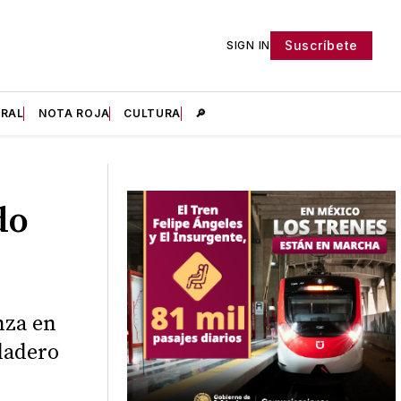
Suscríbete
SIGN IN
IRAL
NOTA ROJA
CULTURA
🔎
do
nza en
dadero