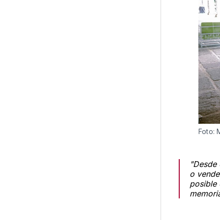
Foto: 
"Desde q
o vende
posible 
memoria