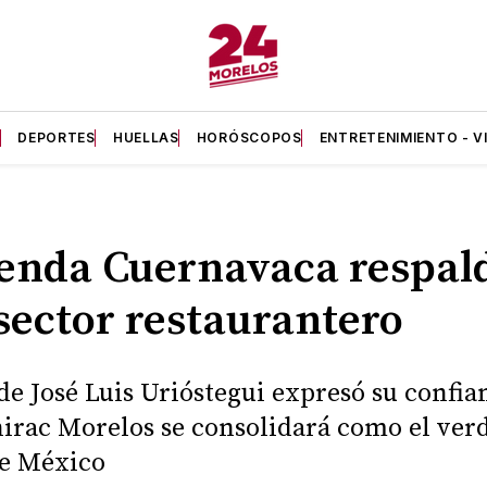
A
DEPORTES
HUELLAS
HORÓSCOPOS
ENTRETENIMIENTO - V
enda Cuernavaca respal
sector restaurantero
lde José Luis Urióstegui expresó su confia
irac Morelos se consolidará como el ver
de México