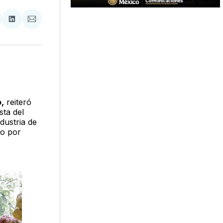
tir
mpartir
Compartir
Compartir
n
en
via
acebook
LinkedIn
Email
,
reiteró
sta del
dustria de
do por