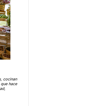
s, cocinan
a que hace
dad,