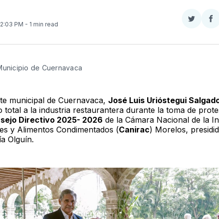
Compar
Co
 12:03 PM
- 1 min read
en
e
Twitter
F
Municipio de Cuernavaca 
nte municipal de Cuernavaca,
José Luis Urióstegui Salgado
 total a la industria restaurantera durante la toma de prote
sejo Directivo 2025- 2026
de la Cámara Nacional de la In
es y Alimentos Condimentados (
Canirac
) Morelos, presidi
ía Olguín.