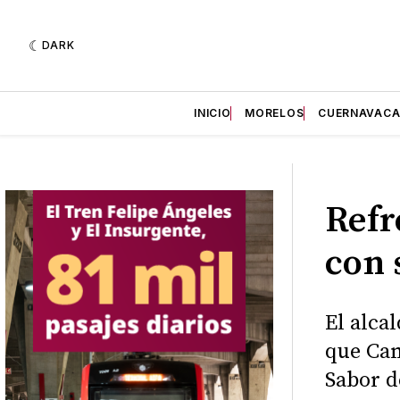
DARK
INICIO
MORELOS
CUERNAVAC
Refr
con 
El alca
que Can
Sabor 