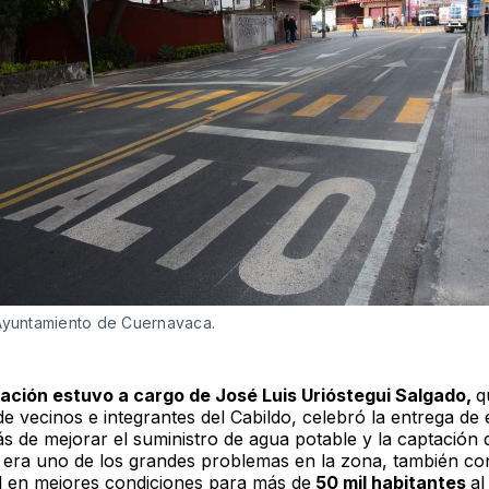
Ayuntamiento de Cuernavaca.
ación estuvo a cargo de José Luis Urióstegui Salgado,
q
e vecinos e integrantes del Cabildo, celebró la entrega de 
s de mejorar el suministro de agua potable y la captación
e era uno de los grandes problemas en la zona, también co
ial en mejores condiciones para más de
50 mil habitantes
al