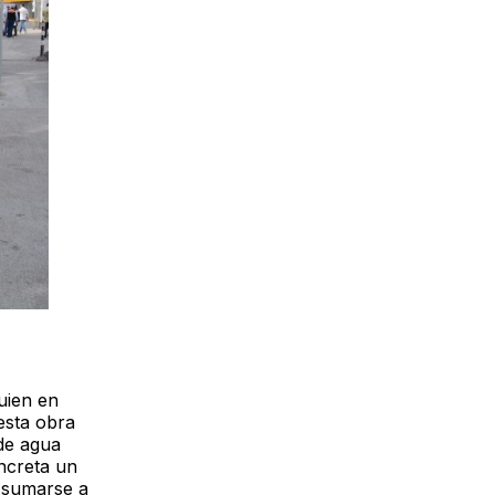
uien en
esta obra
 de agua
ncreta un
 sumarse a