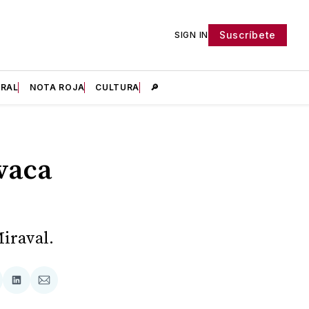
Suscríbete
SIGN IN
IRAL
NOTA ROJA
CULTURA
🔎
vaca
Miraval.
tir
mpartir
Compartir
Compartir
n
en
via