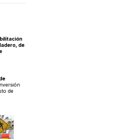
acebook
LinkedIn
Email
ilitación
Madero, de
e
de
inversión
sto de