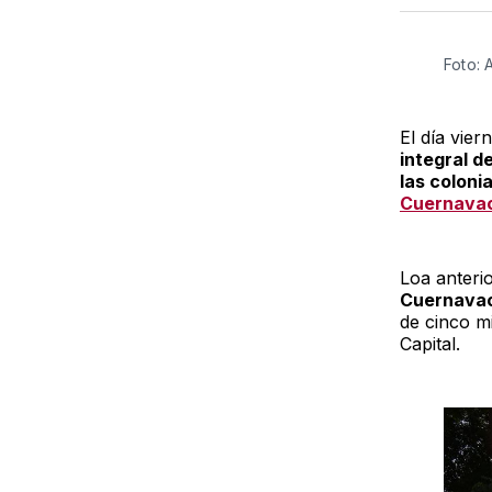
Foto: 
El día vier
integral d
las coloni
Cuernava
Loa anteri
Cuernavac
de cinco m
Capital.