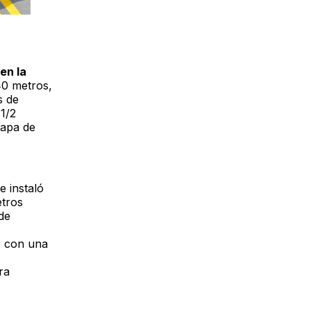
en la
0 metros,
s de
 1/2
tapa de
e instaló
tros
de
o con una
ra