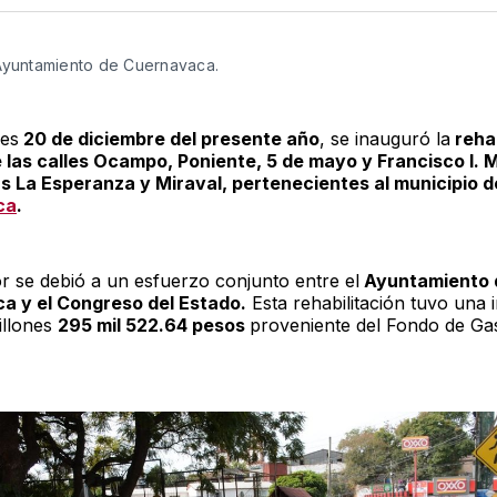
Twitter
F
Ayuntamiento de Cuernavaca. 
nes
20 de diciembre del presente año
, se inauguró la
rehab
e las calles Ocampo, Poniente, 5 de mayo y Francisco I. 
as La Esperanza y Miraval, pertenecientes al municipio d
ca
.
or se debió a un esfuerzo conjunto entre el
Ayuntamiento 
a y el Congreso del Estado.
Esta rehabilitación tuvo una 
illones
295 mil 522.64 pesos
proveniente del Fondo de Ga