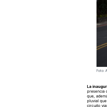
Foto: 
La inaugur
presencia d
que, ademá
pluvial qu
circuito v