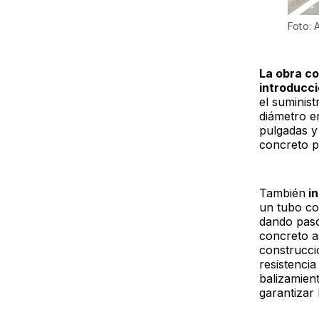
Foto: 
La obra co
introducc
el suminis
diámetro en
pulgadas y
concreto p
También
in
un tubo co
dando paso
concreto as
construcci
resistenci
balizamient
garantizar 