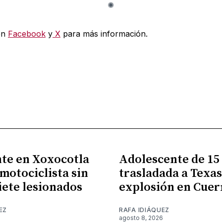
en
Facebook
y
X
para más información.
te en Xoxocotla
Adolescente de 15
 motociclista sin
trasladada a Texas
siete lesionados
explosión en Cue
EZ
RAFA IDIÁQUEZ
6
agosto 8, 2026