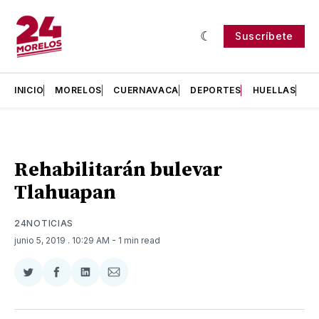
Suscríbete
INICIO
MORELOS
CUERNAVACA
DEPORTES
HUELLAS
H
Rehabilitarán bulevar
Tlahuapan
24NOTICIAS
junio 5, 2019
. 10:29 AM
- 1 min read
Compartir
Compartir
Compartir
Compartir
en
en
en
via
Twitter
Facebook
LinkedIn
Email