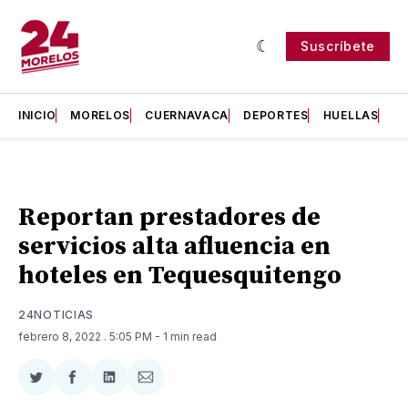
Suscríbete
INICIO
MORELOS
CUERNAVACA
DEPORTES
HUELLAS
H
Reportan prestadores de
servicios alta afluencia en
hoteles en Tequesquitengo
24NOTICIAS
febrero 8, 2022
. 5:05 PM
- 1 min read
Compartir
Compartir
Compartir
Compartir
en
en
en
via