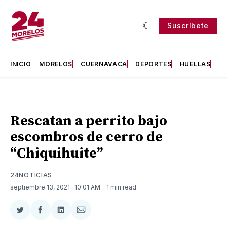
Suscríbete
INICIO
MORELOS
CUERNAVACA
DEPORTES
HUELLAS
H
Rescatan a perrito bajo
escombros de cerro de
“Chiquihuite”
24NOTICIAS
septiembre 13, 2021
. 10:01 AM
- 1 min read
Compartir
Compartir
Compartir
Compartir
en
en
en
via