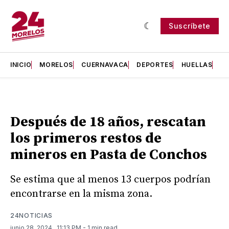
Suscríbete
INICIO
MORELOS
CUERNAVACA
DEPORTES
HUELLAS
H
Después de 18 años, rescatan
los primeros restos de
mineros en Pasta de Conchos
Se estima que al menos 13 cuerpos podrían
encontrarse en la misma zona.
24NOTICIAS
junio 28, 2024
. 11:13 PM
- 1 min read