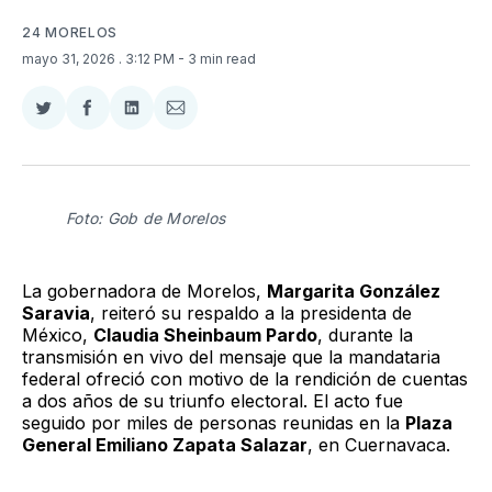
24 MORELOS
mayo 31, 2026
. 3:12 PM
- 3 min read
Compartir
Compartir
Compartir
Compartir
en
en
en
via
Twitter
Facebook
LinkedIn
Email
Foto: Gob de Morelos
La gobernadora de Morelos,
Margarita González
Saravia
, reiteró su respaldo a la presidenta de
México,
Claudia Sheinbaum Pardo
, durante la
transmisión en vivo del mensaje que la mandataria
federal ofreció con motivo de la rendición de cuentas
a dos años de su triunfo electoral. El acto fue
seguido por miles de personas reunidas en la
Plaza
General Emiliano Zapata Salazar
, en Cuernavaca.