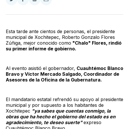
Compartir
Compartir
Compartir
Compartir
en
en
en
via
Twitter
Facebook
LinkedIn
Email
Esta tarde ante cientos de personas, el presidente
municipal de Xochitepec, Roberto Gonzalo Flores
Zúñiga, mejor conocido como
"Chalo" Flores, rindió
su primer informe de gobierno.
Al evento asistió el gobernador,
Cuauhtémoc Blanco
Bravo y Víctor Mercado Salgado, Coordinador de
Asesores de la Oficina de la Gubernatura.
El mandatario estatal refrendó su apoyo al presidente
municipal y por supuesto a los habitantes de
Xochitepec
"ya sabes que cuentas conmigo, la
obras que ha hecho el gobierno del estado es en
agradecimiento, te deseo suerte"
expreso
Cuauhtémoc Blanco Bravo.