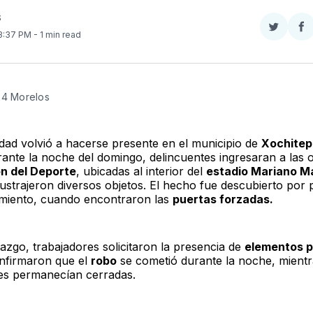
S
Compar
Co
 3:37 PM
- 1 min read
en
e
Twitter
F
24 Morelos 
idad volvió a hacerse presente en el municipio de
Xochite
rante la noche del domingo, delincuentes ingresaran a las o
ón del Deporte
, ubicadas al interior del
estadio Mariano 
ustrajeron diversos objetos. El hecho fue descubierto por 
miento, cuando encontraron las
puertas forzadas.
lazgo, trabajadores solicitaron la presencia de
elementos p
nfirmaron que el
robo
se cometió durante la noche, mientr
nes permanecían cerradas.