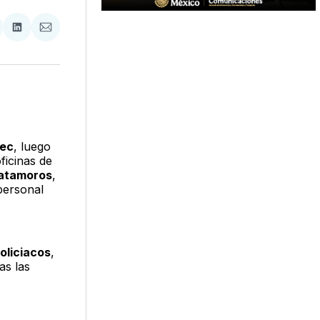
tir
mpartir
Compartir
Compartir
n
en
via
acebook
LinkedIn
Email
pec
, luego
ficinas de
Matamoros
,
personal
oliciacos
,
as las