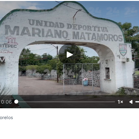
0:06
1×
orelos