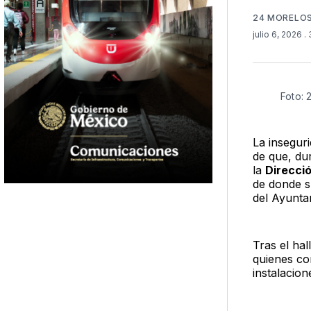
24 MORELO
julio 6, 2026
.
Foto: 
La insegur
de que, du
la
Direcci
de donde s
del Ayunta
Tras el hal
quienes co
instalacio