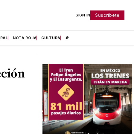
Suscríbete
SIGN IN
IRAL
NOTA ROJA
CULTURA
🔎
cción