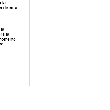
 las
n directa
 la
erá la
 momento,
ha