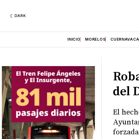
DARK
INICIO
MORELOS
CUERNAVAC
Roba
del 
El hech
Ayuntam
forzada