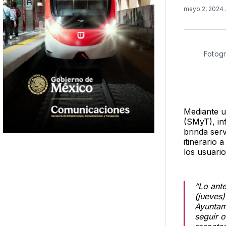
mayo 2, 2024
Fotogr
Mediante u
(SMyT), in
brinda serv
itinerario 
los usuario
“Lo ante
(jueves)
Ayuntam
seguir o