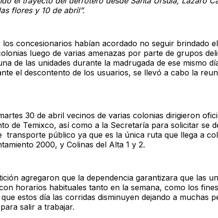
ndo el trayecto del derrotero desde Santa Ursula, Lázaro C
las flores y 10 de abril”.
s los concesionarios habían acordado no seguir brindado el
colonias luego de varias amenazas por parte de grupos delic
na de las unidades durante la madrugada de ese mismo día
nte el descontento de los usuarios, se llevó a cabo la reu
artes 30 de abril vecinos de varias colonias dirigieron ofici
to de Temixco, así como a la Secretaría para solicitar se d
de transporte público ya que es la única ruta que llega a co
amiento 2000, y Colinas del Alta 1 y 2.
tición agregaron que la dependencia garantizara que las u
 con horarios habituales tanto en la semana, como los fine
que estos día las corridas disminuyen dejando a muchas p
para salir a trabajar.