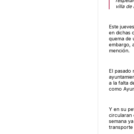
respeta
villa de 
Este jueve
en dichas 
quema de u
embargo, a
mención.
El pasado m
ayuntamien
a la falta 
como Ayunt
Y en su pe
circularan
semana ya 
transporte 