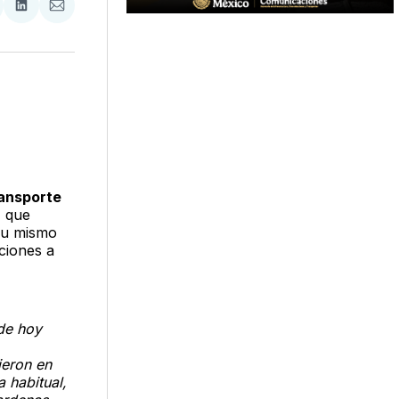
tir
mpartir
Compartir
Compartir
n
en
via
acebook
LinkedIn
Email
ransporte
1 que
su mismo
aciones a
 de hoy
ieron en
 habitual,