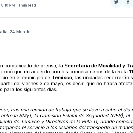
Compar
Co
. 8:10 PM
- 1 min read
en
e
Twitter
F
afía: 24 Morelos. 
n comunicado de prensa, la S
ecretaría de Movilidad y T
formó que en acuerdo con los concesionarios de la Ruta 1
icio en el municipio de
Temixco,
las unidades recorrerán 
a partir del viernes 3 de mayo, es decir, que no habrá afect
s para los siguientes días.
rior, tras una reunión de trabajo que se llevó a cabo el día
 entre la SMyT, la Comisión Estatal de Seguridad (CES), el
iento de Temixco y Directivos de la Ruta 11, donde coincid
torgando el servicio a los usuarios del transporte de manera