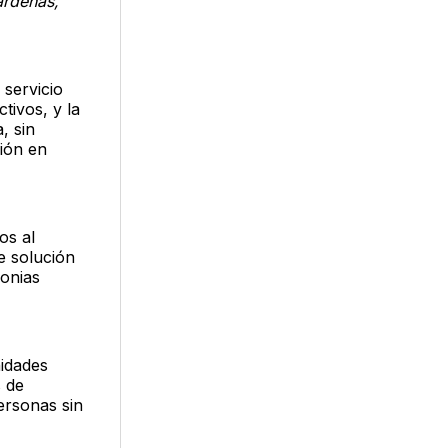
ardenas,
 servicio
tivos, y la
, sin
nión en
os al
e solución
lonias
nidades
s de
ersonas sin