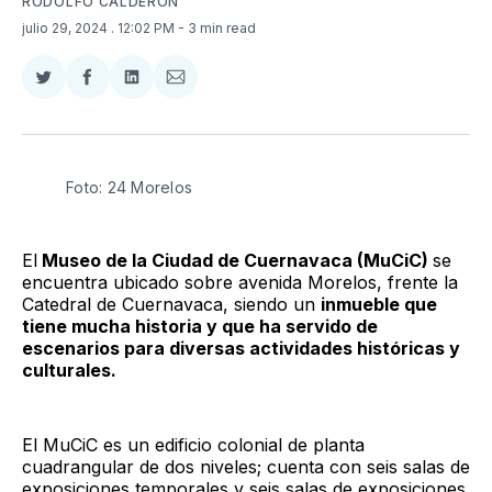
RODOLFO CALDERÓN
julio 29, 2024
. 12:02 PM
- 3 min read
Compartir
Compartir
Compartir
Compartir
en
en
en
via
Twitter
Facebook
LinkedIn
Email
Foto: 24 Morelos
El
Museo de la Ciudad de Cuernavaca (MuCiC)
se
encuentra ubicado sobre avenida Morelos, frente la
Catedral de Cuernavaca, siendo un
inmueble que
tiene mucha historia y que ha servido de
escenarios para diversas actividades históricas y
culturales.
El MuCiC es un edificio colonial de planta
cuadrangular de dos niveles; cuenta con seis salas de
exposiciones temporales y seis salas de exposiciones