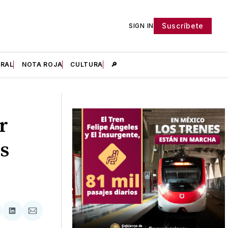
Suscríbete
SIGN IN
IRAL
NOTA ROJA
CULTURA
🔎
r
s
tir
mpartir
Compartir
Compartir
n
en
via