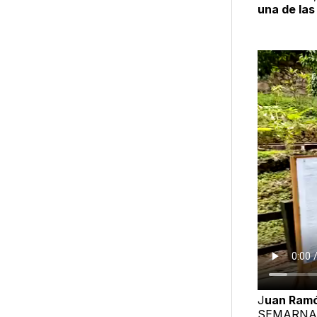
una de las
J
uan Ram
SEMARNA