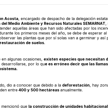
Twitter
F
ón Acosta
, encargado de despacho de la delegación estatal
a del Medio Ambiente y Recursos Naturales SEMARNAT
,
tender aquellas áreas que han sido afectadas por los incen
 durante los primeros meses del año, se debe de esperar a
observar las plantas que por sí solas van a germinar y así
a restauración de suelos
.
 en algunas ocasiones,
existen especies que necesitan d
 desarrollarse, por lo qu
e es erróneo decir que las llama
osistema.
ado, dio a conocer que debido a la
deforestación
, hay zon
rden entre
400 y 500 hectáreas
anualmente.
o, mencionó que
la construcción de unidades habitacional