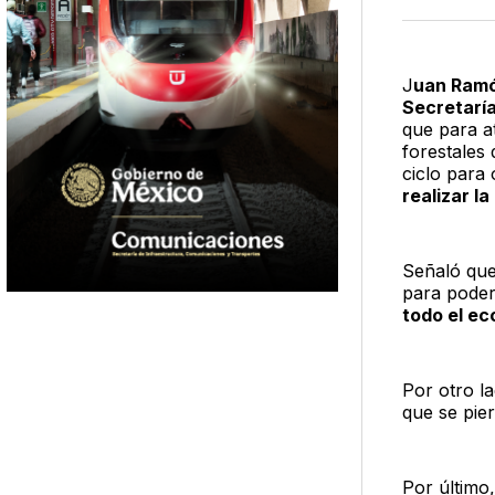
J
uan Ram
Secretarí
que para a
forestales
ciclo para 
realizar l
Señaló que
para poder
todo el ec
Por otro l
que se pie
Por últim