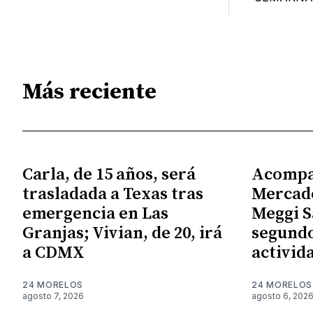
Más reciente
Carla, de 15 años, será
Acompa
trasladada a Texas tras
Mercado
emergencia en Las
Meggi S
Granjas; Vivian, de 20, irá
segundo
a CDMX
activid
24 MORELOS
24 MORELOS
agosto 7, 2026
agosto 6, 202