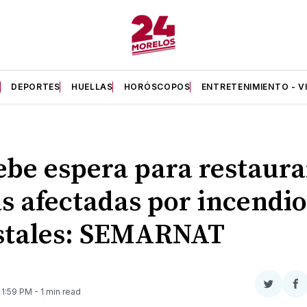
A
DEPORTES
HUELLAS
HORÓSCOPOS
ENTRETENIMIENTO - V
ebe espera para restaura
s afectadas por incendio
stales: SEMARNAT
Compar
Co
. 1:59 PM
- 1 min read
en
e