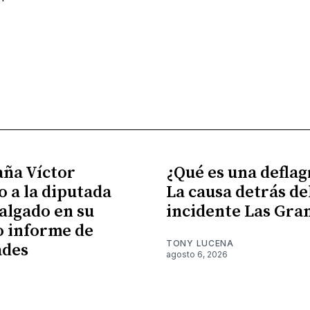
ña Víctor
¿Qué es una defla
 a la diputada
La causa detrás de
algado en su
incidente Las Gra
 informe de
TONY LUCENA
ades
agosto 6, 2026
6