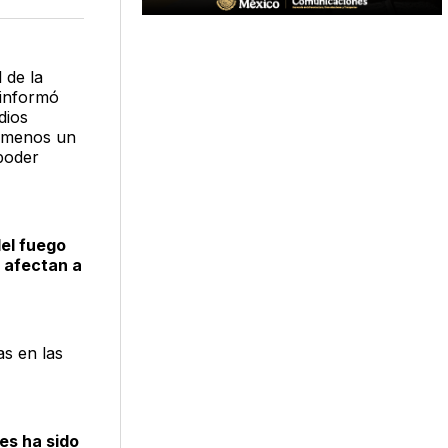
acebook
LinkedIn
Email
 de la
 informó
dios
l menos un
 poder
el fuego
s afectan a
as en las
es ha sido