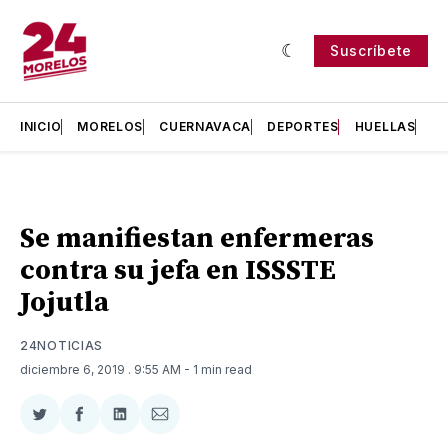
Suscríbete
INICIO
MORELOS
CUERNAVACA
DEPORTES
HUELLAS
H
Se manifiestan enfermeras
contra su jefa en ISSSTE
Jojutla
24NOTICIAS
diciembre 6, 2019
. 9:55 AM
- 1 min read
Compartir
Compartir
Compartir
Compartir
en
en
en
via