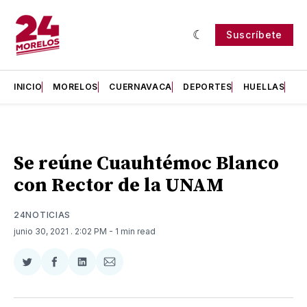
Suscríbete
INICIO
MORELOS
CUERNAVACA
DEPORTES
HUELLAS
H
Se reúne Cuauhtémoc Blanco
con Rector de la UNAM
24NOTICIAS
junio 30, 2021
. 2:02 PM
- 1 min read
Compartir
Compartir
Compartir
Compartir
en
en
en
via
Twitter
Facebook
LinkedIn
Email