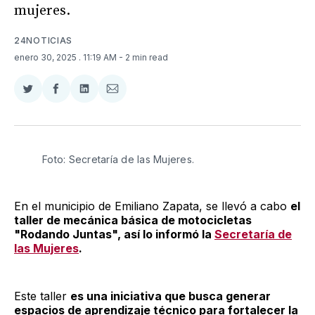
mujeres.
24NOTICIAS
enero 30, 2025
. 11:19 AM
- 2 min read
Compartir
Compartir
Compartir
Compartir
en
en
en
via
Twitter
Facebook
LinkedIn
Email
Foto: Secretaría de las Mujeres.
En el municipio de Emiliano Zapata, se llevó a cabo
el
taller de mecánica básica de motocicletas
"Rodando Juntas", así lo informó la
Secretaría de
las Mujeres
.
Este taller
es una iniciativa que busca generar
espacios de aprendizaje técnico para fortalecer la