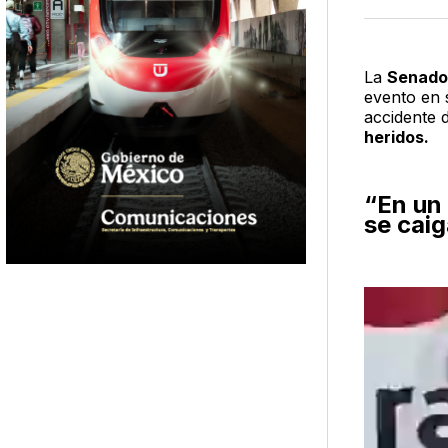
La
Senador
evento en 
accidente 
heridos.
“En un 
se cai