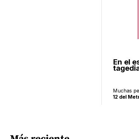
En el e
tagedia
Muchas per
12 del Met