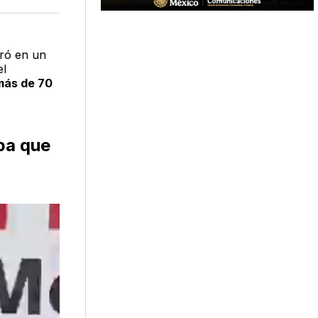
acebook
LinkedIn
Email
uró en un
el
más de 70
 pa que