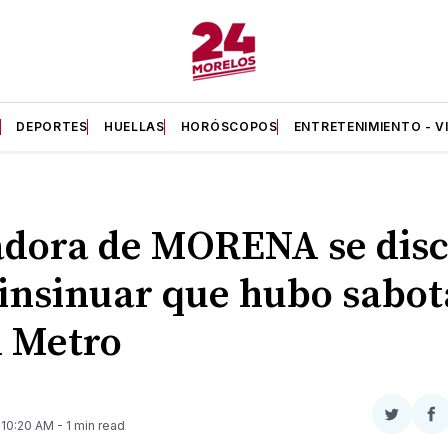
A
DEPORTES
HUELLAS
HORÓSCOPOS
ENTRETENIMIENTO - V
dora de MORENA se dis
 insinuar que hubo sabot
l Metro
Compar
Co
. 10:20 AM
- 1 min read
en
e