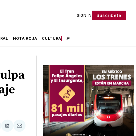
Suscríbete
SIGN IN
IRAL
NOTA ROJA
CULTURA
🔎
culpa
aje
tir
mpartir
Compartir
Compartir
n
en
via