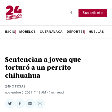
Suscríbete
INICIO
MORELOS
CUERNAVACA
DEPORTES
HUELLAS
H
Sentencian a joven que
torturó a un perrito
chihuahua
24NOTICIAS
noviembre 5, 2021
. 11:13 AM
- 1 min read
Compartir
Compartir
Compartir
Compartir
en
en
en
via