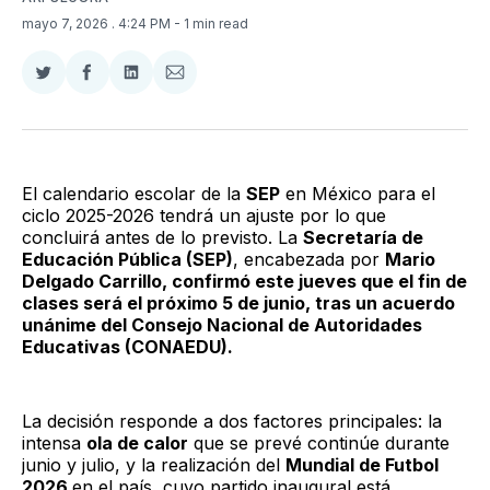
mayo 7, 2026
. 4:24 PM
- 1 min read
Compartir
Compartir
Compartir
Compartir
en
en
en
via
Twitter
Facebook
LinkedIn
Email
El calendario escolar de la
SEP
en México para el
ciclo 2025-2026 tendrá un ajuste por lo que
concluirá antes de lo previsto. La
Secretaría de
Educación Pública (SEP)
, encabezada por
Mario
Delgado Carrillo, confirmó este jueves que el fin de
clases será el próximo 5 de junio, tras un acuerdo
unánime del Consejo Nacional de Autoridades
Educativas (CONAEDU).
La decisión responde a dos factores principales: la
intensa
ola de calor
que se prevé continúe durante
junio y julio, y la realización del
Mundial de Futbol
2026
en el país, cuyo partido inaugural está